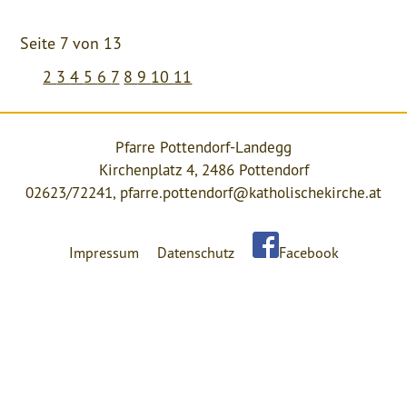
Seite 7 von 13
2
3
4
5
6
7
8
9
10
11
Pfarre Pottendorf-Landegg
Kirchenplatz 4, 2486 Pottendorf
02623/72241,
pfarre.pottendorf@katholischekirche.at
Impressum
Datenschutz
Facebook